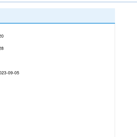
20
28
023-09-05