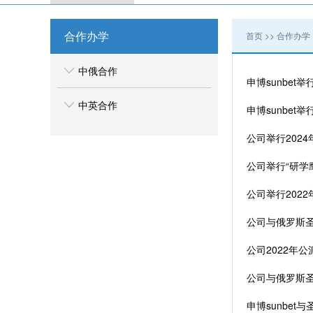
合作办学
首页
>>
合作办学
中俄合作
申博sunbe
中英合作
申博sunbe
公司举行202
公司举行“研学
公司举行202
公司与俄罗斯
公司2022年
公司与俄罗斯
申博sunbe